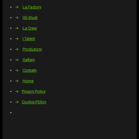
→
La Factory
→
Gli Studi
→
La Crew
→
I Talent
→
Produzioni
→
Gallery
→
Contatti
→
Home
→
Privacy Policy
→
Cookie POlicy